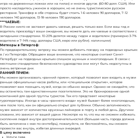
игра на деревянных ложках или на пилах) и многое другое. (60-80 долл. США). Или
просто насладитесь ужином в хорошем, но не очень туристическом русском
ресторане. Трансфер в обе стороны будет стоить 1-6 человек 90 долларов, 7-12
человек 140 долларов, 13-18 человек 190 долларов.
***ЧАЕВЫЕ:
В России никто не заставит давать чаевые, решать только вам. Если ваш гид и
водитель превзойдут ваши ожидания, вы можете дать им чаевые в соответствии с
западными стандартами. 10-20% делятся между гидом и водителем (примерно 3-7%
водителю и 7-14% гиду, доллары США, евро или рубли). наличными)
Метеоры в Петергоф:
По предварительному запросу мы можем добавить поездку на подводных крыльях
в / из Петергофа. Обращаем ваше внимание, что некоторые считают Санкт-
Петербург на подводных крыльях слишком шумным и многолюдным. В связи с
местными стандартами безопасности судоходства они могут быть недоступны в
очень ветреные дни.
РАННИЙ ПРИЕМ:
Мы можем организовать «ранний прием», который позволит вам входить в музеи
раньше официальных часов работы, или «специальное открытие», которое
позволяет вам посещать музей, когда он обычно закрыт. Однако не ожидайте, что
вы останетесь там единственными посетителями. Это не бронирование одной
компанией для одной группы туристов. Так его представят некоторые
туроператоры. Иногда в часы «раннего входа» музей бывает более многолюдным,
чем после того, как он официально открыт для публики. Обычно заполняемость
музея зависит от количества круизных лайнеров в порту в любой день. Другими
словами, это зависит от вашей удачи. Несмотря на то, что мы не сможем избежать
скопления людей внутри достопримечательностей (большая часть города должна
быть заполнена с мая по сентябрь), пожалуйста, не беспокойтесь, мы сможем
провести вас внутрь, избегая длинных очередей.
В цену включено
Услуги гида