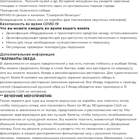
Шостаковича. , Русский музей и др. Во время экскурсии вы увидите красивые
площади и памятники; посетить один из центральных парков города.
Посещение Казанского собора
КРУИЗ по рекам и каналам "Северной Венеции"
Возвращение в отель или на корабль (для пассажиров круизных лайнеров).
Безопасность во время COVID-19
Что вы можете ожидать во время вашего визита
Дезинфекция оборудования и транспортного средства между использованием
Дезинфицирующее средство для рук доступно путешественникам и персоналу
Маски для лица необходимые путешественникам и персоналу
Регулярные проверки температуры персонала
Дополнительная информация
*ВАРИАНТЫ ОБЕДА
В зависимости от ваших предпочтений у вас есть полная гибкость в выборе блюд.
Мы можем предложить блюда в стиле бистро, кафе или ресторана по маршруту,
или вы можете заказать блюда в рекомендованных ресторанах. Для туристических
групп более 8 человек мы рекомендуем заранее заказывать обеды в
рекомендованных ресторанах (экономия времени). Все блюда подаются к приезду
гостей (традиционный русский обед из 3 блюд обойдется вам примерно в 15
долларов США на человека).
** ВЕЧЕРНИЕ МЕРОПРИЯТИЯ:
После первого дня тура вы можете вернуться на корабль или посетить театр,
чтобы послушать оперу или посмотреть балет (от 80 до 150 долларов США на
человека в зависимости от театра, представления и расположения места). Мы
заранее зарезервируем для вас лучшие билеты, чтобы получить незабываемые
впечатления от культурной жизни. Вы можете посетить знаменитый Мариинский
(бывший Кировский), Эрмитаж, Михайловский, Александринский, Дворцовые
театры. Если вы решите услышать и увидеть что-то, связанное с русским
фольклором, в вашем распоряжении фольклорные шоу с русскими танцами,
песнями, трюками, традиционными русскими инструментами (балалайка, гусли,