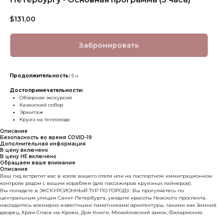
$
131,00
Забронировать
Продолжительность:
5 ч
Достопримечательности:
Обзорная экскурсия
Казанский собор
Эрмитаж
Круиз на теплоходе
Описание
Безопасность во время COVID-19
Дополнительная информация
В цену включено
В цену НЕ включено
Обращаем ваше внимание
Описание
Ваш гид встретит вас в холле вашего отеля или на паспортном иммиграционном
контроле рядом с вашим кораблем (для пассажиров круизных лайнеров).
Вы попадете в ЭКСКУРСИОННЫЙ ТУР ПО ГОРОДУ. Вы прогуляетесь по
центральным улицам Санкт-Петербурга, увидите красоты Невского проспекта,
насладитесь всемирно известными памятниками архитектуры, такими как Зимний
дворец, Храм Спаса-на-Крови, Дом Книги, Михайловский замок, Филармония