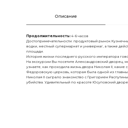
Описание
Продолжительность:
4-6 часов
Достопримечательности: продуктовый рынок Кузнечны
водки, местный супермаркет и универмаг, а также де
площади.
История жизни последнего русского императора гово
На экскурсии Вы посетите Александровский дворец, ме
узнаете, как проходила жизнь двора Николая II, какие
Федоровскую церковь, которая была одной из главных
Николая II сыграло знакомство с Григорием Распутины
убийства. Удивительный по красоте Юсуповский дворе