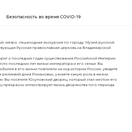
Безопасность во время COVID-19
й, метро, пешеходная экскурсия по городу, Музей русской
йствующая Русская православная церковь на Владимирской
рит о последних годах существования Российской Империи.
сто последних лет жизни императора и его семьи. Вы
 события в его жизни повлияли на ход истории России, увидите
 реликвий дома Романовых, узнаете какую роль в жизни
м. Вы посетите Юсуповский дворец, который стал местом его
ц прекрасно иллюстрирует жизнь дворянства того периода.