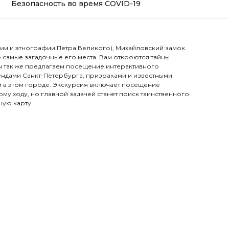
Безопасность во время COVID-19
ии и этнографии Петра Великого), Михайловский замок.
 самые загадочные его места. Вам откроются тайны
ы так же предлагаем посещение интерактивного
гендами Санкт-Петербурга, призраками и известными
 в этом городе. Экскурсия включает посещение
му ходу, но главной задачей станет поиск таинственного
ную карту.