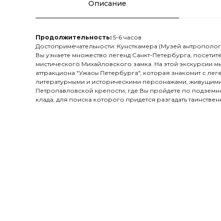
Описание
Продолжительность:
5-6 часов
Достопримечательности: Кунсткамера (Музей антрополог
Вы узнаете множество легенд Санкт-Петербурга, посетите
мистического Михайловского замка. На этой экскурсии м
аттракциона "Ужасы Петербурга", которая знакомит с ле
литературными и историческими персонажами, живущими
Петропавловской крепости, где Вы пройдете по подземно
клада, для поиска которого придется разгадать таинствен