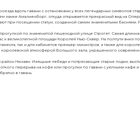
оезда вдоль гавани с остановками у всех легендарных символов ст
м замке Амалиенборг, откуда открывается прекрасный вид на Опер
ают при посещении статуи, созданной самим знаменитыми баснями. Р
я прогулкой по знаменитой пешеходной улице Строгет. Самая длинн
нас к великолепной площади Королей Нью-Сквер. На полпути вниз 
рламента, так и для кабинетов премьер-министров, а также для коро
ся королевской атмосферой Большого зала, украшенного современн
ый район Нюхавн. Изящные лебеди и потрясающие старые лодки, выст
ороткого перерыва на кофе или прогулки по гавани с уютными кафе и
ратно в гавань.