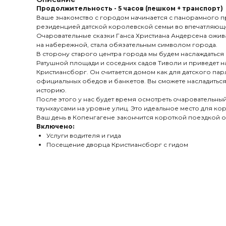
Продолжительность - 5 часов (пешком + транспорт)
Ваше знакомство с городом начинается с панорамного пр
резиденцией датской королевской семьи во впечатляюще
Очаровательные сказки Ганса Христиана Андерсена ожив
на набережной, стала обязательным символом города.
В сторону старого центра города мы будем наслаждатьс
Ратушной площади и соседних садов Тиволи и приведет 
Кристиансборг. Он считается домом как для датского па
официальных обедов и банкетов. Вы сможете насладить
историю.
После этого у нас будет время осмотреть очаровательн
таунхаусами на уровне улиц. Это идеальное место для к
Ваш день в Копенгагене закончится короткой поездкой об
Включено:
Услуги водителя и гида
Посещение дворца Кристиансборг с гидом