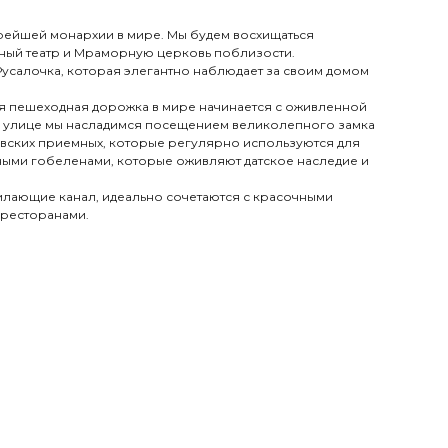
арейшей монархии в мире. Мы будем восхищаться
ный театр и Мраморную церковь поблизости.
усалочка, которая элегантно наблюдает за своим домом
ая пешеходная дорожка в мире начинается с оживленной
по улице мы насладимся посещением великолепного замка
левских приемных, которые регулярно используются для
ыми гобеленами, которые оживляют датское наследие и
илающие канал, идеально сочетаются с красочными
 ресторанами.