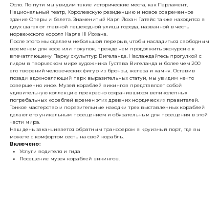
Осло. По пути мы увидим такие исторические места, как Парламент,
Национальный театр, Королевскую резиденцию и новое современное
здание Оперы и балета. Знаменитый Карл Йохан Гатейс также находится в
двух шагах от главной пешеходной улицы города, названной в честь
норвежского короля Карла III Йохана.
После этого мы сделаем небольшой перерыв, чтобы насладиться свободным
временем для кофе или покупок, прежде чем продолжить экскурсию к
впечатляющему Парку скульптур Вигеланда. Наслаждайтесь прогулкой с
гидом в творческом мире художника Густава Вигеланда и более чем 200
его творений человеческих фигур из бронзы, железа и камня. Оставив
позади вдохновляющий парк выразительных статуй, мы увидим нечто
совершенно иное. Музей кораблей викингов представляет собой
удивительную коллекцию прекрасно сохранившихся великолепных
погребальных кораблей времен этих древних нордических правителей.
Тонкое мастерство и поразительные находки трех выставленных кораблей
делают его уникальным посещением и обязательным для посещения в этой
части мира.
Наш день заканчивается обратным трансфером в круизный порт, где вы
можете с комфортом сесть на свой корабль.
Включено:
Услуги водителя и гида
Посещение музея кораблей викингов.