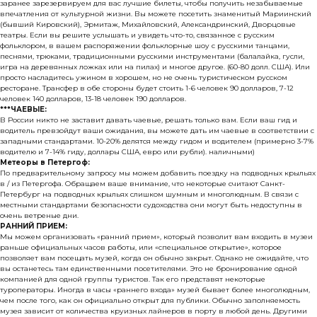
заранее зарезервируем для вас лучшие билеты, чтобы получить незабываемые
впечатления от культурной жизни. Вы можете посетить знаменитый Мариинский
(бывший Кировский), Эрмитаж, Михайловский, Александринский, Дворцовые
театры. Если вы решите услышать и увидеть что-то, связанное с русским
фольклором, в вашем распоряжении фольклорные шоу с русскими танцами,
песнями, трюками, традиционными русскими инструментами (балалайка, гусли,
игра на деревянных ложках или на пилах) и многое другое. (60-80 долл. США). Или
просто насладитесь ужином в хорошем, но не очень туристическом русском
ресторане. Трансфер в обе стороны будет стоить 1-6 человек 90 долларов, 7-12
человек 140 долларов, 13-18 человек 190 долларов.
***ЧАЕВЫЕ:
В России никто не заставит давать чаевые, решать только вам. Если ваш гид и
водитель превзойдут ваши ожидания, вы можете дать им чаевые в соответствии с
западными стандартами. 10-20% делятся между гидом и водителем (примерно 3-7%
водителю и 7-14% гиду, доллары США, евро или рубли). наличными)
Метеоры в Петергоф:
По предварительному запросу мы можем добавить поездку на подводных крыльях
в / из Петергофа. Обращаем ваше внимание, что некоторые считают Санкт-
Петербург на подводных крыльях слишком шумным и многолюдным. В связи с
местными стандартами безопасности судоходства они могут быть недоступны в
очень ветреные дни.
РАННИЙ ПРИЕМ:
Мы можем организовать «ранний прием», который позволит вам входить в музеи
раньше официальных часов работы, или «специальное открытие», которое
позволяет вам посещать музей, когда он обычно закрыт. Однако не ожидайте, что
вы останетесь там единственными посетителями. Это не бронирование одной
компанией для одной группы туристов. Так его представят некоторые
туроператоры. Иногда в часы «раннего входа» музей бывает более многолюдным,
чем после того, как он официально открыт для публики. Обычно заполняемость
музея зависит от количества круизных лайнеров в порту в любой день. Другими