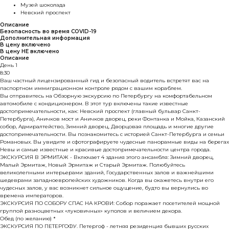
Музей шоколада
Невский проспект
Описание
Безопасность во время COVID-19
Дополнительная информация
В цену включено
В цену НЕ включено
Описание
День 1
8:30
Ваш частный лицензированный гид и безопасный водитель встретят вас на
паспортном иммиграционном контроле рядом с вашим кораблем.
Вы отправитесь на Обзорную экскурсию по Петербургу на комфортабельном
автомобиле с кондиционером. В этот тур включены такие известные
достопримечательности, как: Невский проспект (главный бульвар Санкт-
Петербурга), Аничков мост и Аничков дворец, реки Фонтанка и Мойка, Казанский
собор, Адмиралтейство, Зимний дворец, Дворцовая площадь и многие другие
достопримечательности. Вы познакомитесь с историей Санкт-Петербурга и семьи
Романовых. Вы увидите и сфотографируете чудесные панорамные виды на берегах
Невы и самые известные и красивые достопримечательности центра города.
ЭКСКУРСИЯ В ЭРМИТАЖ - Включает 4 здания этого ансамбля: Зимний дворец,
Малый Эрмитаж, Новый Эрмитаж и Старый Эрмитаж. Полюбуйтесь
великолепными интерьерами зданий, Государственных залов и важнейшими
шедеврами западноевропейских художников. Когда вы окажетесь внутри его
чудесных залов, у вас возникнет сильное ощущение, будто вы вернулись во
времена императоров.
ЭКСКУРСИЯ ПО СОБОРУ СПАС НА КРОВИ: Собор поражает посетителей мощной
группой разноцветных «луковичных» куполов и величием декора.
Обед (по желанию) *
ЭКСКУРСИЯ ПО ПЕТЕРГОФУ. Петергоф - летняя резиденция бывших русских