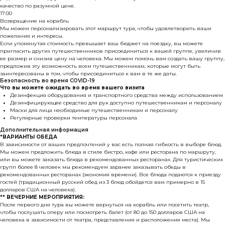
качество по разумной цене.
17:00
Возвращение на корабль
Мы можем персонализировать этот маршрут тура, чтобы удовлетворить ваши
пожелания и интересы.
Если упомянутая стоимость превышает ваш бюджет на поездку, вы можете
пригласить других путешественников присоединиться к вашей группе, увеличив
ее размер и снизив цену на человека. Мы можем помочь вам создать вашу группу,
предложив эту возможность всем путешественникам, которые могут быть
заинтересованы в том, чтобы присоединиться к вам в те же даты.
Безопасность во время COVID-19
Что вы можете ожидать во время вашего визита
Дезинфекция оборудования и транспортного средства между использованием
Дезинфицирующее средство для рук доступно путешественникам и персоналу
Маски для лица необходимые путешественникам и персоналу
Регулярные проверки температуры персонала
Дополнительная информация
*ВАРИАНТЫ ОБЕДА
В зависимости от ваших предпочтений у вас есть полная гибкость в выборе блюд.
Мы можем предложить блюда в стиле бистро, кафе или ресторана по маршруту,
или вы можете заказать блюда в рекомендованных ресторанах. Для туристических
групп более 8 человек мы рекомендуем заранее заказывать обеды в
рекомендованных ресторанах (экономия времени). Все блюда подаются к приезду
гостей (традиционный русский обед из 3 блюд обойдется вам примерно в 15
долларов США на человека).
** ВЕЧЕРНИЕ МЕРОПРИЯТИЯ:
После первого дня тура вы можете вернуться на корабль или посетить театр,
чтобы послушать оперу или посмотреть балет (от 80 до 150 долларов США на
человека в зависимости от театра, представления и расположения места). Мы