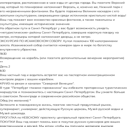
императоров, расположенная в часе езды от центра города. Вы посетите Верхний
сад, который по планировке напоминает Версаль, и, конечно же, Нижний парк с
его несравненными фонтанами. Вы будете поражены Великим каскадом с его
золотыми скульптурами, сверкающими среди источников кристально чистой воды!
Ваш гид покажет вам множество красивых фонтанов, а также павильоны и
скульптуры, имеющие историческое значение.
На обратном пути в Санкт-Петербург у вас будет возможность увидеть
«нетуристические» районы Санкт-Петербурга, совершив короткую поездку на
метро, интерьеры которой напоминают дворцы, а не метро.
ЭКСКУРСИЯ ПО ИСААКОВСКОМ СОБОРУ. Купол позолочен 100 килограммами
золота. Исаакиевский собор считается номером один в мире по богатству
внутреннего убранства.
18:30
Возвращение на корабль (или посетите дополнительные вечерние мероприятия)
**
День 2
8:30
Ваш частный гид и водитель встретят вас на паспортном иммиграционном
контроле рядом с вашим кораблем.
КРУИЗ по рекам и каналам "Северной Венеции".
В туре "Петербург глазами горожанина" вы избежите проторенных туристических
маршрутов и познакомитесь с настоящим Санкт-Петербургом. Вы узнаете больше
о советском Ленинграде и современном российском обществе.
Обед (по желанию) *
Загляните в повседневную жизнь, посетив: местный продуктовый рынок,
супермаркет, универмаг, действующую Русскую церковь, Музей русской водки и
Музей шоколада.
ПРОГУЛКА по НЕВСКОМУ проспекту центральный проспект Санкт-Петербурга.
ПОКУПКИ Ваш гид может помочь вам в покупке русских сувениров для ваших
родственников и друзей. Мы хотим, чтобы вы получали желаемое высокое