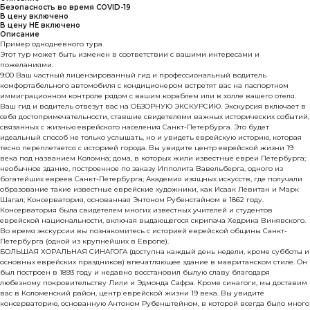
Безопасность во время COVID-19
В цену включено
В цену НЕ включено
Описание
Пример однодневного тура
Этот тур может быть изменен в соответствии с вашими интересами и
пожеланиями.
9:00 Ваш частный лицензированный гид и профессиональный водитель
комфортабельного автомобиля с кондиционером встретят вас на паспортном
иммиграционном контроле рядом с вашим кораблем или в холле вашего отеля.
Ваш гид и водитель отвезут вас на ОБЗОРНУЮ ЭКСКУРСИЮ. Экскурсия включает в
себя достопримечательности, ставшие свидетелями важных исторических событий,
связанных с жизнью еврейского населения Санкт-Петербурга. Это будет
идеальный способ не только услышать, но и увидеть еврейскую историю, которая
тесно переплетается с историей города. Вы увидите центр еврейской жизни 19
века под названием Коломна; дома, в которых жили известные евреи Петербурга;
необычное здание, построенное по заказу Ипполита Вавельберга, одного из
богатейших евреев Санкт-Петербурга; Академия изящных искусств, где получали
образование такие известные еврейские художники, как Исаак Левитан и Марк
Шагал; Консерватория, основанная Энтоном Рубенстайном в 1862 году.
Консерватория была свидетелем многих известных учителей и студентов
еврейской национальности, включая выдающегося скрипача Хедрика Винявского.
Во время экскурсии вы познакомитесь с историей еврейской общины Санкт-
Петербурга (одной из крупнейших в Европе).
БОЛЬШАЯ ХОРАЛЬНАЯ СИНАГОГА (доступна каждый день недели, кроме субботы и
основных еврейских праздников) впечатляющее здание в мавританском стиле. Он
был построен в 1893 году и недавно восстановил былую славу благодаря
любезному покровительству Лили и Эдмонда Сафра. Кроме синагоги, мы доставим
вас в Коломенский район, центр еврейской жизни 19 века. Вы увидите
консерваторию, основанную Антоном Рубенштейном, в которой всегда было много