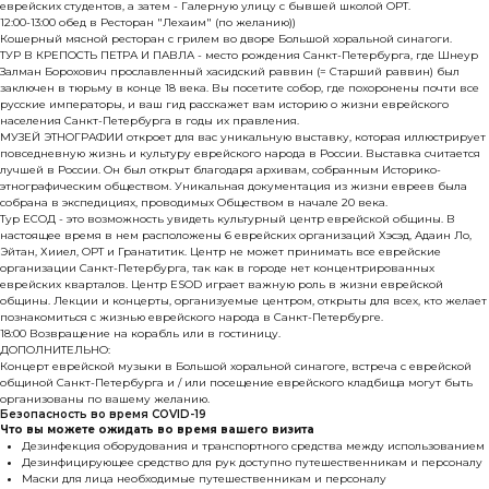
еврейских студентов, а затем - Галерную улицу с бывшей школой ОРТ.
12:00-13:00 обед в Ресторан "Лехаим" (по желанию))
Кошерный мясной ресторан с грилем во дворе Большой хоральной синагоги.
ТУР В КРЕПОСТЬ ПЕТРА И ПАВЛА - место рождения Санкт-Петербурга, где Шнеур
Залман Борохович прославленный хасидский раввин (= Старший раввин) был
заключен в тюрьму в конце 18 века. Вы посетите собор, где похоронены почти все
русские императоры, и ваш гид расскажет вам историю о жизни еврейского
населения Санкт-Петербурга в годы их правления.
МУЗЕЙ ЭТНОГРАФИИ откроет для вас уникальную выставку, которая иллюстрирует
повседневную жизнь и культуру еврейского народа в России. Выставка считается
лучшей в России. Он был открыт благодаря архивам, собранным Историко-
этнографическим обществом. Уникальная документация из жизни евреев была
собрана в экспедициях, проводимых Обществом в начале 20 века.
Тур ЕСОД - это возможность увидеть культурный центр еврейской общины. В
настоящее время в нем расположены 6 еврейских организаций Хэсэд, Адаин Ло,
Эйтан, Хииел, ОРТ и Гранатитик. Центр не может принимать все еврейские
организации Санкт-Петербурга, так как в городе нет концентрированных
еврейских кварталов. Центр ESOD играет важную роль в жизни еврейской
общины. Лекции и концерты, организуемые центром, открыты для всех, кто желает
познакомиться с жизнью еврейского народа в Санкт-Петербурге.
18:00 Возвращение на корабль или в гостиницу.
ДОПОЛНИТЕЛЬНО:
Концерт еврейской музыки в Большой хоральной синагоге, встреча с еврейской
общиной Санкт-Петербурга и / или посещение еврейского кладбища могут быть
организованы по вашему желанию.
Безопасность во время COVID-19
Что вы можете ожидать во время вашего визита
Дезинфекция оборудования и транспортного средства между использованием
Дезинфицирующее средство для рук доступно путешественникам и персоналу
Маски для лица необходимые путешественникам и персоналу