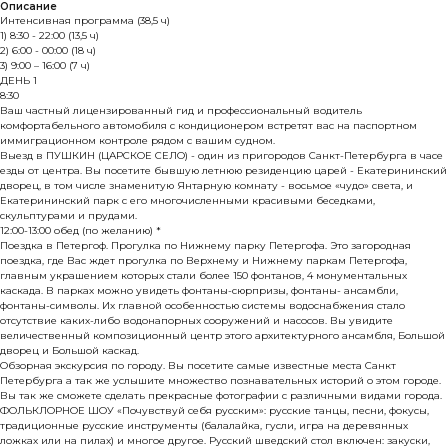
Описание
Интенсивная программа (38,5 ч)
1) 8:30 - 22:00 (13,5 ч)
2) 6:00 - 00:00 (18 ч)
3) 9:00 – 16:00 (7 ч)
ДЕНЬ 1
8:30
Ваш частный лицензированный гид и профессиональный водитель
комфортабельного автомобиля с кондиционером встретят вас на паспортном
иммиграционном контроле рядом с вашим судном.
Выезд в ПУШКИН (ЦАРСКОЕ СЕЛО) - один из пригородов Санкт-Петербурга в часе
езды от центра. Вы посетите бывшую летнюю резиденцию царей - Екатерининский
дворец, в том числе знаменитую Янтарную комнату - восьмое «чудо» света, и
Екатерининский парк с его многочисленными красивыми беседками,
скульптурами и прудами.
12:00-13:00 обед (по желанию) *
Поездка в Петергоф. Прогулка по Нижнему парку Петергофа. Это загородная
поездка, где Вас ждет прогулка по Верхнему и Нижнему паркам Петергофа,
главным украшением которых стали более 150 фонтанов, 4 монументальных
каскада. В парках можно увидеть фонтаны-сюрпризы, фонтаны- ансамбли,
фонтаны-символы. Их главной особенностью системы водоснабжения стало
отсутствие каких-либо водонапорных сооружений и насосов. Вы увидите
величественный композиционный центр этого архитектурного ансамбля, Большой
дворец и Большой каскад.
Обзорная экскурсия по городу. Вы посетите самые известные места Санкт
Петербурга а так же услышите множество познавательных историй о этом городе.
Вы так же сможете сделать прекрасные фотографии с различными видами города.
ФОЛЬКЛОРНОЕ ШОУ «Почувствуй себя русским»: русские танцы, песни, фокусы,
традиционные русские инструменты (балалайка, гусли, игра на деревянных
ложках или на пилах) и многое другое. Русский шведский стол включен: закуски,