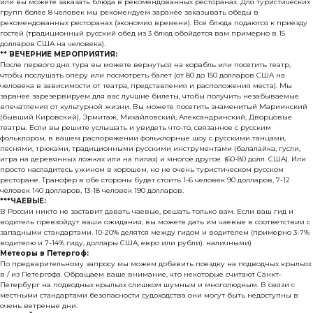
или вы можете заказать блюда в рекомендованных ресторанах. Для туристических
групп более 8 человек мы рекомендуем заранее заказывать обеды в
рекомендованных ресторанах (экономия времени). Все блюда подаются к приезду
гостей (традиционный русский обед из 3 блюд обойдется вам примерно в 15
долларов США на человека).
** ВЕЧЕРНИЕ МЕРОПРИЯТИЯ:
После первого дня тура вы можете вернуться на корабль или посетить театр,
чтобы послушать оперу или посмотреть балет (от 80 до 150 долларов США на
человека в зависимости от театра, представления и расположения места). Мы
заранее зарезервируем для вас лучшие билеты, чтобы получить незабываемые
впечатления от культурной жизни. Вы можете посетить знаменитый Мариинский
(бывший Кировский), Эрмитаж, Михайловский, Александринский, Дворцовые
театры. Если вы решите услышать и увидеть что-то, связанное с русским
фольклором, в вашем распоряжении фольклорные шоу с русскими танцами,
песнями, трюками, традиционными русскими инструментами (балалайка, гусли,
игра на деревянных ложках или на пилах) и многое другое. (60-80 долл. США). Или
просто насладитесь ужином в хорошем, но не очень туристическом русском
ресторане. Трансфер в обе стороны будет стоить 1-6 человек 90 долларов, 7-12
человек 140 долларов, 13-18 человек 190 долларов.
***ЧАЕВЫЕ:
В России никто не заставит давать чаевые, решать только вам. Если ваш гид и
водитель превзойдут ваши ожидания, вы можете дать им чаевые в соответствии с
западными стандартами. 10-20% делятся между гидом и водителем (примерно 3-7%
водителю и 7-14% гиду, доллары США, евро или рубли). наличными)
Метеоры в Петергоф:
По предварительному запросу мы можем добавить поездку на подводных крыльях
в / из Петергофа. Обращаем ваше внимание, что некоторые считают Санкт-
Петербург на подводных крыльях слишком шумным и многолюдным. В связи с
местными стандартами безопасности судоходства они могут быть недоступны в
очень ветреные дни.