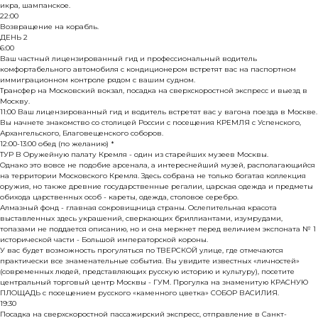
икра, шампанское.
22:00
Возвращение на корабль.
ДЕНЬ 2
6:00
Ваш частный лицензированный гид и профессиональный водитель
комфортабельного автомобиля с кондиционером встретят вас на паспортном
иммиграционном контроле рядом с вашим судном.
Трансфер на Московский вокзал, посадка на сверхскоростной экспресс и выезд в
Москву.
11:00 Ваш лицензированный гид и водитель встретят вас у вагона поезда в Москве.
Вы начнете знакомство со столицей России с посещения КРЕМЛЯ с Успенского,
Архангельского, Благовещенского соборов.
12:00-13:00 обед (по желанию) *
ТУР В Оружейную палату Кремля - один из старейших музеев Москвы.
Однако это вовсе не подобие арсенала, а интереснейший музей, располагающийся
на территории Московского Кремля. Здесь собрана не только богатая коллекция
оружия, но также древние государственные регалии, царская одежда и предметы
обихода царственных особ - кареты, одежда, столовое серебро.
Алмазный фонд - главная сокровищница страны. Ослепительная красота
выставленных здесь украшений, сверкающих бриллиантами, изумрудами,
топазами не поддается описанию, но и она меркнет перед величием экспоната № 1
исторической части - Большой императорской короны.
У вас будет возможность прогуляться по ТВЕРСКОЙ улице, где отмечаются
практически все знаменательные события. Вы увидите известных «личностей»
(современных людей, представляющих русскую историю и культуру), посетите
центральный торговый центр Москвы - ГУМ. Прогулка на знаменитую КРАСНУЮ
ПЛОЩАДЬ с посещением русского «каменного цветка» СОБОР ВАСИЛИЯ.
19:30
Посадка на сверхскоростной пассажирский экспресс, отправление в Санкт-