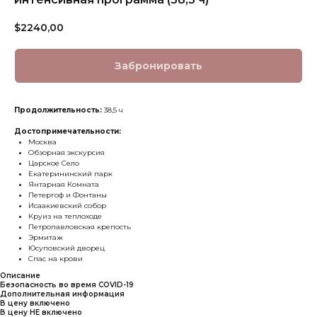
$
2240,00
Забронировать
Продолжительность:
38,5 ч
Достопримечательности:
Москва
Обзорная экскурсия
Царское Село
Екатерининский парк
Янтарная Комната
Петергоф и Фонтаны
Исаакиевский собор
Круиз на теплоходе
Петропавловская крепость
Эрмитаж
Юсуповский дворец
Спас на крови
Описание
Безопасность во время COVID-19
Дополнительная информация
В цену включено
В цену НЕ включено