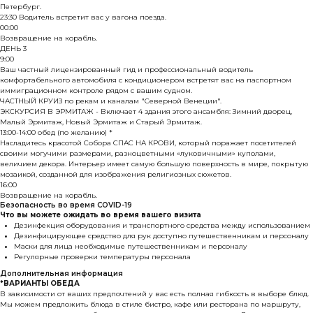
Петербург.
23:30 Водитель встретит вас у вагона поезда.
00:00
Возвращение на корабль.
ДЕНЬ 3
9:00
Ваш частный лицензированный гид и профессиональный водитель
комфортабельного автомобиля с кондиционером встретят вас на паспортном
иммиграционном контроле рядом с вашим судном.
ЧАСТНЫЙ КРУИЗ по рекам и каналам "Северной Венеции".
ЭКСКУРСИЯ В ЭРМИТАЖ - Включает 4 здания этого ансамбля: Зимний дворец,
Малый Эрмитаж, Новый Эрмитаж и Старый Эрмитаж.
13:00-14:00 обед (по желанию) *
Насладитесь красотой Собора СПАС НА КРОВИ, который поражает посетителей
своими могучими размерами, разноцветными «луковичными» куполами,
величием декора. Интерьер имеет самую большую поверхность в мире, покрытую
мозаикой, созданной для изображения религиозных сюжетов.
16:00
Возвращение на корабль.
Безопасность во время COVID-19
Что вы можете ожидать во время вашего визита
Дезинфекция оборудования и транспортного средства между использованием
Дезинфицирующее средство для рук доступно путешественникам и персоналу
Маски для лица необходимые путешественникам и персоналу
Регулярные проверки температуры персонала
Дополнительная информация
*ВАРИАНТЫ ОБЕДА
В зависимости от ваших предпочтений у вас есть полная гибкость в выборе блюд.
Мы можем предложить блюда в стиле бистро, кафе или ресторана по маршруту,