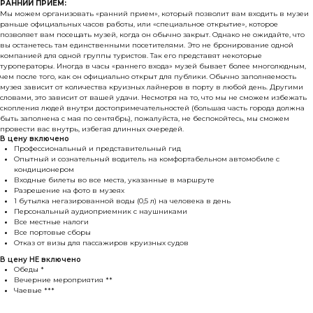
РАННИЙ ПРИЕМ:
Мы можем организовать «ранний прием», который позволит вам входить в музеи
раньше официальных часов работы, или «специальное открытие», которое
позволяет вам посещать музей, когда он обычно закрыт. Однако не ожидайте, что
вы останетесь там единственными посетителями. Это не бронирование одной
компанией для одной группы туристов. Так его представят некоторые
туроператоры. Иногда в часы «раннего входа» музей бывает более многолюдным,
чем после того, как он официально открыт для публики. Обычно заполняемость
музея зависит от количества круизных лайнеров в порту в любой день. Другими
словами, это зависит от вашей удачи. Несмотря на то, что мы не сможем избежать
скопления людей внутри достопримечательностей (большая часть города должна
быть заполнена с мая по сентябрь), пожалуйста, не беспокойтесь, мы сможем
провести вас внутрь, избегая длинных очередей.
В цену включено
Профессиональный и представительный гид
Опытный и сознательный водитель на комфортабельном автомобиле с
кондиционером
Входные билеты во все места, указанные в маршруте
Разрешение на фото в музеях
1 бутылка негазированной воды (0,5 л) на человека в день
Персональный аудиоприемник с наушниками
Все местные налоги
Все портовые сборы
Отказ от визы для пассажиров круизных судов
В цену НЕ включено
Обеды *
Вечерние мероприятия **
Чаевые ***