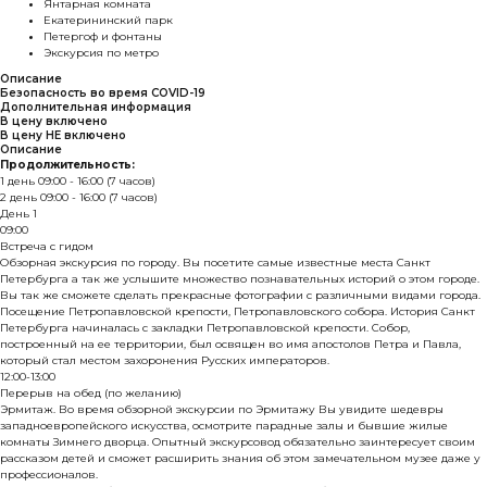
Янтарная комната
Екатерининский парк
Петергоф и фонтаны
Экскурсия по метро
Описание
Безопасность во время COVID-19
Дополнительная информация
В цену включено
В цену НЕ включено
Описание
Продолжительность:
1 день 09:00 - 16:00 (7 часов)
2 день 09:00 - 16:00 (7 часов)
День 1
09:00
Встреча с гидом
Обзорная экскурсия по городу. Вы посетите самые известные места Санкт
Петербурга а так же услышите множество познавательных историй о этом городе.
Вы так же сможете сделать прекрасные фотографии с различными видами города.
Посещение Петропавловской крепости, Петропавловского собора. История Санкт
Петербурга начиналась с закладки Петропавловской крепости. Собор,
построенный на ее территории, был освящен во имя апостолов Петра и Павла,
который стал местом захоронения Русских императоров.
12:00-13:00
Перерыв на обед (по желанию)
Эрмитаж. Во время обзорной экскурсии по Эрмитажу Вы увидите шедевры
западноевропейского искусства, осмотрите парадные залы и бывшие жилые
комнаты Зимнего дворца. Опытный экскурсовод обязательно заинтересует своим
рассказом детей и сможет расширить знания об этом замечательном музее даже у
профессионалов.