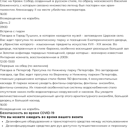
Спас на Крови. Собор, созданный в русском стиле, по образу московского Василия
Блаженного, с которым связано множество легенд был посторен как храм-
памянтик Александру II на месте убийства императора.
16:00
Возвращение на корабль
День 2
09:00
Встреча с гидом
Поездка в Город Пушкин, в котором находится музей - заповедник Царское село.
Вас ждет прогулка по живописному парку и посещение Екатерининского дворца,
в убранстве которого - изысканные предметы искусства XVII - XIX веков. Во
дворце, построенным в стиле барокко, особенно восхищают роскошью Большой зал
и Золотая анфилада парадных помещений, среди которых - всемирно известная
Янтарная комната, восстановленная в 2003г.
12:00-13:00
Перерыв на обед (по желанию)
Поездка в Петергоф. Прогулка по Нижнему парку Петергофа. Это загородная
поездка, где Вас ждет прогулка по Верхнему и Нижнему паркам Петергофа,
главным украшением которых стали более 150 фонтанов, 4 монументальных
каскада. В парках можно увидеть фонтаны-сюрпризы, фонтаны- ансамбли,
фонтаны-символы. Их главной особенностью системы водоснабжения стало
отсутствие каких-либо водонапорных сооружений и насосов. Вы увидите
величественный композиционный центр этого архитектурного ансамбля, Большой
дворец и Большой каскад.
16:00
Возвращение на корабль
Безопасность во время COVID-19
Что вы можете ожидать во время вашего визита
Дезинфекция оборудования и транспортного средства между использованием
Дезинфицирующее средство для рук доступно путешественникам и персоналу