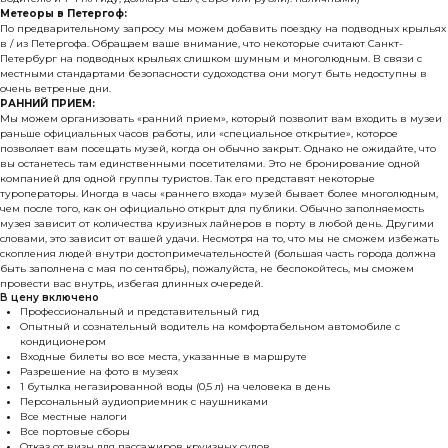
Метеоры в Петергоф:
По предварительному запросу мы можем добавить поездку на подводных крыльях
в / из Петергофа. Обращаем ваше внимание, что некоторые считают Санкт-
Петербург на подводных крыльях слишком шумным и многолюдным. В связи с
местными стандартами безопасности судоходства они могут быть недоступны в
очень ветреные дни.
РАННИЙ ПРИЕМ:
Мы можем организовать «ранний прием», который позволит вам входить в музеи
раньше официальных часов работы, или «специальное открытие», которое
позволяет вам посещать музей, когда он обычно закрыт. Однако не ожидайте, что
вы останетесь там единственными посетителями. Это не бронирование одной
компанией для одной группы туристов. Так его представят некоторые
туроператоры. Иногда в часы «раннего входа» музей бывает более многолюдным,
чем после того, как он официально открыт для публики. Обычно заполняемость
музея зависит от количества круизных лайнеров в порту в любой день. Другими
словами, это зависит от вашей удачи. Несмотря на то, что мы не сможем избежать
скопления людей внутри достопримечательностей (большая часть города должна
быть заполнена с мая по сентябрь), пожалуйста, не беспокойтесь, мы сможем
провести вас внутрь, избегая длинных очередей.
В цену включено
Профессиональный и представительный гид
Опытный и сознательный водитель на комфортабельном автомобиле с
кондиционером
Входные билеты во все места, указанные в маршруте
Разрешение на фото в музеях
1 бутылка негазированной воды (0,5 л) на человека в день
Персональный аудиоприемник с наушниками
Все местные налоги
Все портовые сборы
Отказ от визы для пассажиров круизных судов