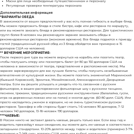
Маски для лица необходимые путешественникам и персоналу
Регулярные проверки температуры персонала
Дополнительная информация
*ВАРИАНТЫ ОБЕДА
В зависимости от ваших предпочтений у вас есть полная гибкость в выборе блюд.
Мы можем предложить блюда в стиле бистро, кафе или ресторана по маршруту,
или вы можете заказать блюда в рекомендованных ресторанах. Для туристических
групп более 8 человек мы рекомендуем заранее заказывать обеды в
рекомендованных ресторанах (экономия времени). Все блюда подаются к приезду
гостей (традиционный русский обед из 3 блюд обойдется вам примерно в 15
долларов США на человека).
** ВЕЧЕРНИЕ МЕРОПРИЯТИЯ:
После первого дня тура вы можете вернуться на корабль или посетить театр,
чтобы послушать оперу или посмотреть балет (от 80 до 150 долларов США на
человека в зависимости от театра, представления и расположения места). Мы
заранее зарезервируем для вас лучшие билеты, чтобы получить незабываемые
впечатления от культурной жизни. Вы можете посетить знаменитый Мариинский
(бывший Кировский), Эрмитаж, Михайловский, Александринский, Дворцовые
театры. Если вы решите услышать и увидеть что-то, связанное с русским
фольклором, в вашем распоряжении фольклорные шоу с русскими танцами,
песнями, трюками, традиционными русскими инструментами (балалайка, гусли,
игра на деревянных ложках или на пилах) и многое другое. (60-80 долл. США). Или
просто насладитесь ужином в хорошем, но не очень туристическом русском
ресторане. Трансфер в обе стороны будет стоить 1-6 человек 90 долларов, 7-12
человек 140 долларов, 13-18 человек 190 долларов.
***ЧАЕВЫЕ:
В России никто не заставит давать чаевые, решать только вам. Если ваш гид и
водитель превзойдут ваши ожидания, вы можете дать им чаевые в соответствии с
западными стандартами. 10-20% делятся между гидом и водителем (примерно 3-7%
водителю и 7-14% гиду, доллары США, евро или рубли). наличными)