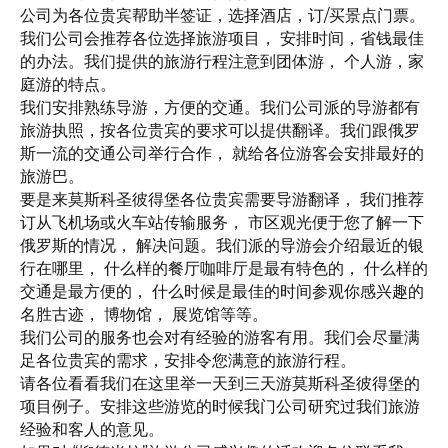
公司为各位贵宾帮助半签证，选择酒店，订/买景点门票。
我们公司会推荐各位选择旅游项目， 安排时间，省钱最佳
的办法。我们提供的旅游行程注意到团体游， 个人游，家
庭游的特点。
我们安排熟练导游，方便的交通。我们公司派的导游都有
旅游执照，按各位贵宾的要求可以提供翻译。我们跟俄罗
斯一流的交通公司举行合作， 就给各位游客会安排最好的
旅游巴。
要是来莫斯科圣彼得堡各位贵宾需要导游翻译， 我们推荐
订从飞机场或火车站传输服务， 市区观光便于您了解一下
俄罗斯的情况， 解决问题。我们派的导游会介绍最近的银
行在哪里， 什么样的餐厅咖啡厅是最有特色的， 什么样的
交通是最方便的， 什么时候是最佳的时间参观你感兴趣的
名胜古迹， 博物馆， 展览馆等等。
我们公司的服务也会对有经验的游客有用。我们会尽量满
足各位贵宾的需求，安排令您满意的旅游行程。
请各位看看我们在这里举一天到三天游莫斯科圣彼得堡的
项目例子。安排这些游览的时候我门公司研究过我们旅游
经验和客人的意见。