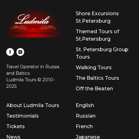
Shore Excursions
St.Petersburg
Themed Tours of
St.Petersburg
St. Petersburg Group
Tours
Travel Operator in Russia
Walking Tours
and Baltics
The Baltics Tours
Ludmila Tours © 2010-
2025
Off the Beaten
About Ludmila Tours
English
Testimonials
Russian
Tickets
French
News
Japanese