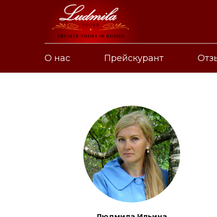
О нас
Прейскурант
Отз
Людмила Ильина