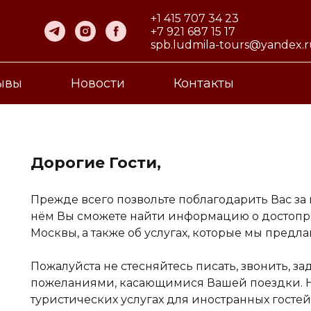
+1 415 707 34 23
+7 921 687 15 17
spb.ludmila-tours@yandex.
ывы
Новости
Контакты
Дорогие Гости,
Прежде всего позвольте поблагодарить Вас за
нём Вы сможете найти информацию о достопри
Москвы, а также об услугах, которые мы предла
Пожалуйста не стесняйтесь писать, звонить, з
пожеланиями, касающимися Вашей поездки. 
туристических услугах для иностранных гостей