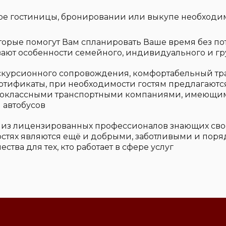
ре гостиницы, бронировании или выкупе необходи
рые помогут Вам спланировать Ваше время без пот
ают особенности семейного, индивидуального и гр
скурсионного сопровождения, комфортабельный тр
тификаты, при необходимости гостям предлагаются
ококлассными транспортными компаниями, имеющ
 автобусов
о из лицензированных профессионалов знающих сво
остях являются ещё и добрыми, заботливыми и пор
ства для тех, кто работает в сфере услуг