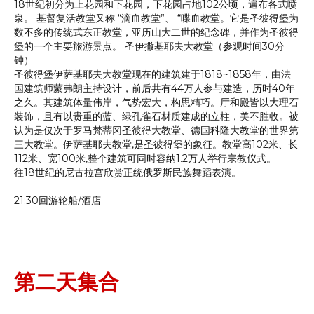
18世纪初分为上花园和下花园，下花园占地102公顷，遍布各式喷
泉。 基督复活教堂又称 “滴血教堂”、 “喋血教堂。它是圣彼得堡为
数不多的传统式东正教堂，亚历山大二世的纪念碑，并作为圣彼得
堡的一个主要旅游景点。 圣伊撒基耶夫大教堂（参观时间30分
钟）
圣彼得堡伊萨基耶夫大教堂现在的建筑建于1818~1858年，由法
国建筑师蒙弗朗主持设计，前后共有44万人参与建造，历时40年
之久。其建筑体量伟岸，气势宏大，构思精巧。厅和殿皆以大理石
装饰，且有以贵重的蓝、绿孔雀石材质建成的立柱，美不胜收。被
认为是仅次于罗马梵蒂冈圣彼得大教堂、德国科隆大教堂的世界第
三大教堂。伊萨基耶夫教堂,是圣彼得堡的象征。教堂高102米、长
112米、宽100米,整个建筑可同时容纳1.2万人举行宗教仪式。
往18世纪的尼古拉宫欣赏正统俄罗斯民族舞蹈表演。
21:30回游轮船/酒店
第二天集合