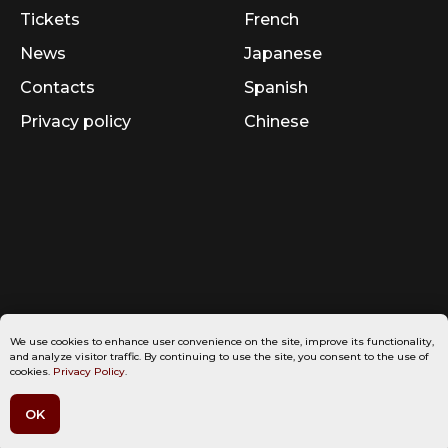
Tickets
French
News
Japanese
Contacts
Spanish
Privacy policy
Chinese
We use cookies to enhance user convenience on the site, improve its functionality,
and analyze visitor traffic. By continuing to use the site, you consent to the use of
cookies.
Privacy Policy
.
OK