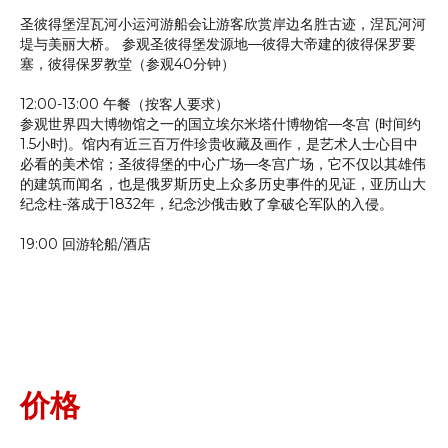
圣彼得堡涅瓦河小运河游船会让游客欣赏岸边名胜古迹，涅瓦河河
堤与美丽大桥。 参观圣彼得堡发源地—彼得大帝建的彼得保罗要
塞，彼得保罗教堂（参观40分钟）
12:00-13:00 午餐（按客人要求）
参观世界四大博物馆之一的国立埃尔米塔什博物馆—冬宫 (时间约
1.5小时)。馆内有近三百万件珍贵收藏及画作，是艺术人士心目中
必看的美术馆；圣彼得堡的中心广场—冬宫广场，它不仅以其雄伟
的建筑而闻名，也是俄罗斯历史上众多历史事件的见证，亚历山大
纪念柱-落成于1832年，纪念沙俄击败了拿破仑军队的入侵。
19:00 回游轮船/酒店
价格